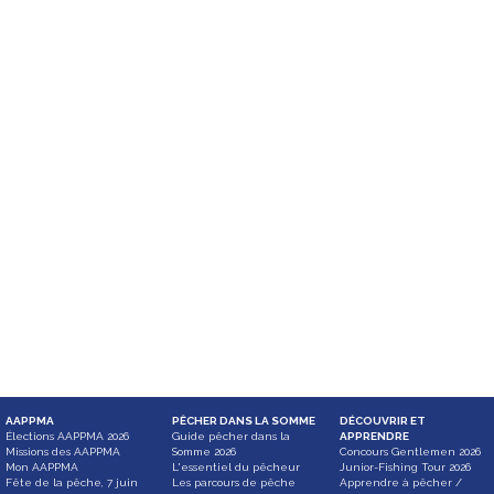
AAPPMA
PÊCHER DANS LA SOMME
DÉCOUVRIR ET
Élections AAPPMA 2026
Guide pêcher dans la
APPRENDRE
Missions des AAPPMA
Somme 2026
Concours Gentlemen 2026
Mon AAPPMA
L'essentiel du pêcheur
Junior-Fishing Tour 2026
Fête de la pêche, 7 juin
Les parcours de pêche
Apprendre à pêcher /