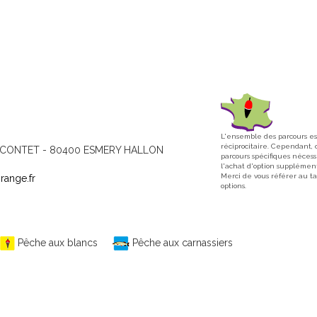
L'ensemble des parcours es
réciprocitaire. Cependant, 
ric CONTET - 80400 ESMERY HALLON
parcours spécifiques nécess
l'achat d'option supplément
Merci de vous référer au t
range.fr
options.
Pêche aux blancs
Pêche aux carnassiers