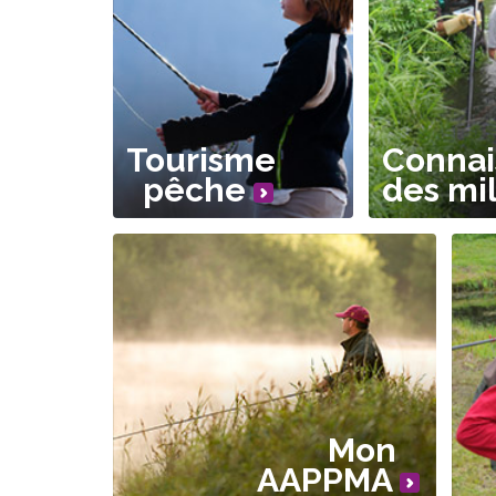
Tourisme
Connai
pêche
des mi
Mon
AAPPMA