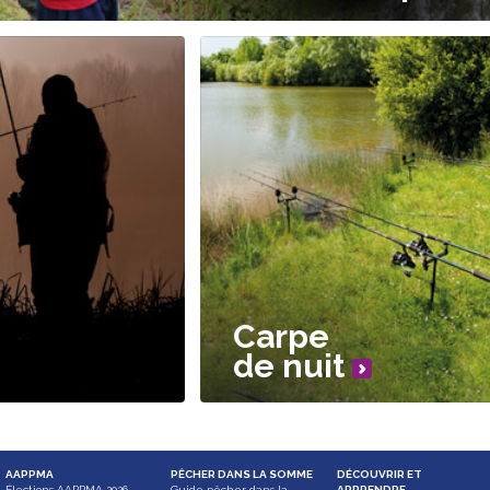
Carpe
de nuit
AAPPMA
PÊCHER DANS LA SOMME
DÉCOUVRIR ET
Élections AAPPMA 2026
Guide pêcher dans la
APPRENDRE