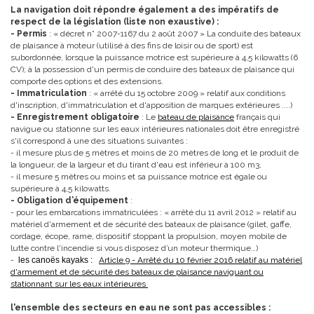
La navigation doit répondre également a des impératifs de
respect de la législation (liste non exaustive) :
- Permis
: « décret n° 2007-1167 du 2 août 2007 » La conduite des bateaux
de plaisance à moteur (utilisé à des fins de loisir ou de sport) est
subordonnée, lorsque la puissance motrice est supérieure à 4,5 kilowatts (6
CV); à la possession d'un permis de conduire des bateaux de plaisance qui
comporte des options et des extensions.
- Immatriculation
: « arrêté du 15 octobre 2009 » relatif aux conditions
d'inscription, d'immatriculation et d'apposition de marques extérieures ....)
- Enregistrement obligatoire
: Le
bateau de plaisance
français qui
navigue ou stationne sur les eaux intérieures nationales doit être enregistré
s'il correspond à une des situations suivantes :
- il mesure plus de 5 mètres et moins de 20 mètres de long et le produit de
la longueur, de la largeur et du tirant d'eau est inférieur à 100 m3,
- il mesure 5 mètres ou moins et sa puissance motrice est égale ou
supérieure à 4,5 kilowatts.
- Obligation d’équipement
:
- pour les embarcations immatriculées : « arrêté du 11 avril 2012 » relatif au
matériel d'armement et de sécurité des bateaux de plaisance (gilet, gaffe,
cordage, écope, rame, dispositif stoppant la propulsion, moyen mobile de
lutte contre l'incendie si vous disposez d’un moteur thermique…)
-
les canoës kayaks :
Article 9 - Arrêté du 10 février 2016 relatif au matériel
d'armement et de sécurité des bateaux de plaisance naviguant ou
stationnant sur les eaux intérieures
l'ensemble des secteurs en eau ne sont pas accessibles :