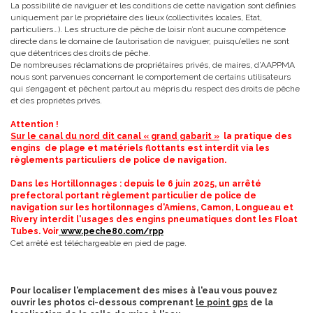
La possibilité de naviguer et les conditions de cette navigation sont définies
uniquement par le propriétaire des lieux (collectivités locales, Etat,
particuliers…). Les structure de pêche de loisir n’ont aucune compétence
directe dans le domaine de l’autorisation de naviguer, puisqu’elles ne sont
que détentrices des droits de pêche.
De nombreuses réclamations de propriétaires privés, de maires, d’AAPPMA
nous sont parvenues concernant le comportement de certains utilisateurs
qui s’engagent et pêchent partout au mépris du respect des droits de pêche
et des propriétés privés.
Attention !
Sur le canal du nord dit canal « grand gabarit »
la pratique des
engins de plage et matériels flottants est interdit via les
règlements particuliers de police de navigation.
Dans les Hortillonnages : depuis le 6 juin 2025, un arrêté
prefectoral portant règlement particulier de police de
navigation sur les hortilonnages d'Amiens, Camon, Longueau et
Rivery interdit l'usages des engins pneumatiques dont les Float
Tubes. Voir
www.peche80.com/rpp
Cet arrêté est téléchargeable en pied de page.
Pour localiser l'emplacement des mises à l'eau vous pouvez
ouvrir les photos ci-dessous comprenant
le point gps
de la