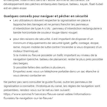
développement des pêches embarquées (barque, bateau, kayak, float-tube)
est en plein essor.
Quelques conseils pour naviguer et pêcher en sécurité
Les utilisateurs doivent respecter la signalisation en place à
l’approche des barrages et ne jamais franchir les panneaux
d’interdiction de type A-1 (A1 : panneau d'interdiction rectangulaire à
bande horizontale de couleur rouge-blanc-rouge).
pour des raisons de sécurité, il est important de disposer d'un
minimum d'équipements de sécurité (gilet, gaffe, cordage, écope,
rame, moyen mobile de lutte contre l'incendie si vous disposez d’un
moteur thermique).
Si la rivière ou fleuve possède un trafic important au niveau de la
navigation (péniche, bateau de plaisance), rester le plus près possible
des berges.
Si possible faites des sorties à plusieurs.
Emportez avec vous un téléphone portable dans un sac étanche si
vous deviez contacter en
Ne partez pas sans consulter le guide fluvial, outre les panneaux de
signalisation à connaître, l’historique du canal, les règles de navigation sont
présentées, rendez-vous sur le net au lien suivant :
https://www.somme.fr/services/fleuve-canal-vallee/informations-
fluviales/la-navigation-sur-le-fleuve/