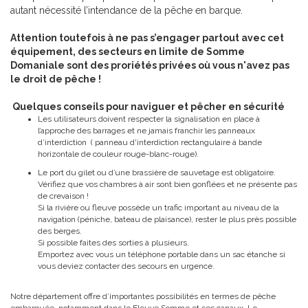
autant nécessité l’intendance de la pêche en barque.
Attention toutefois à ne pas s’engager partout avec cet
équipement, des secteurs en limite de Somme
Domaniale sont des proriétés privées où vous n'avez pas
le droit de pêche !
Quelques conseils pour naviguer et pêcher en sécurité
Les utilisateurs doivent respecter la signalisation en place à
l’approche des barrages et ne jamais franchir les panneaux
d’interdiction ( panneau d'interdiction rectangulaire à bande
horizontale de couleur rouge-blanc-rouge).
Le port du gilet ou d’une brassière de sauvetage est obligatoire.
Vérifiez que vos chambres à air sont bien gonflées et ne présente pas
de crevaison !
Si la rivière ou fleuve possède un trafic important au niveau de la
navigation (péniche, bateau de plaisance), rester le plus près possible
des berges.
Si possible faites des sorties à plusieurs.
Emportez avec vous un téléphone portable dans un sac étanche si
vous deviez contacter des secours en urgence.
Notre département offre d’importantes possibilités en termes de pêche
embarquée, notamment dans le Fleuve Somme et ses canaux. Le