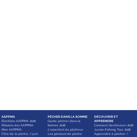
AAPPMA
PÊCHER DANS LA SOMME
DÉCOUVRIR ET
Élections AAPPMA 2026
Guide pêcher dans la
APPRENDRE
Missions des AAPPMA
Somme 2026
Concours Gentlemen 2026
Mon AAPPMA
L'essentiel du pêcheur
Junior-Fishing Tour 2026
Fête de la pêche, 7 juin
Les parcours de pêche
Apprendre à pêcher /