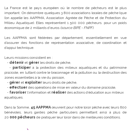
La France est le pays européen où le nombre de pêcheurs est le plus
important. On dénombre quelques 3 800 associations locales de pêche (que
l’on appelle les AAPPMA, Association Agréée de Pêche et de Protection du
Milieu Aquatique). Elles représentent 1 500 000 pêcheurs. pour un poids
économique de 2 milliards d'euros
(source BIPE - FNPF).
Les AAPPMA sont fédérées par département, essentiellement en vue
d’assurer des fonctions de représentation associative, de coordination et
d’appui technique.
Leurs missions consistent en :
-
détenir
et
gérer
les droits de pêche,
-
participer
à la protection des milieux aquatiques et du patrimoine
piscicole, en luttant contre le braconnage et la pollution ou la destruction des
zones essentielles à la vie du poisson,
-
gérer
et
exploiter
leurs droits de pêche,
-
effectuer
des opérations de mise en valeur du domaine piscicole,
-
favoriser
l’information et
réaliser
des actions d’éducation aux milieux
aquatiques.
Dans la Somme,
45 AAPPMA
œuvrent pour notre loisir pêche avec leurs 600
bénévoles, leurs gardes pêche particuliers permettant ainsi à plus de
20
000 pêcheurs
de pratiquer leur loisir dans de meilleures conditions.