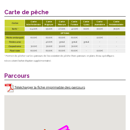
Carte de pêche
Carte
Carte
Carte
Carte
Carte
Carte
Carte
Cartes
Interfédérale
Majeure
Mineure
Femme
-12ans
Journalière
Hebdomadaire
Tarifs *
114.00€
95.00€
27.00€
42.00€
8.00€
16.00€
36.50€
OPTIONS
Pêche embarquée
60.00€
60.00€
60.00€
60.00€
-
10.00€
-
Timbre urne
-
40.00€
gratuit
gratuit
gratuit
-
-
Carpodrome
30.00€
30.00€
30.00€
30.00€
-
-
-
Float-tube
60.00€
60.00€
60.00€
60.00€
-
10.00€
-
* Permet de pêcher sur les parcours de l'association de pêche (hors parcours et plans d'eau spécifiques
nécessitant l'achat d'option supplémentaire).
Parcours
Télécharger la fiche imprimable des parcours