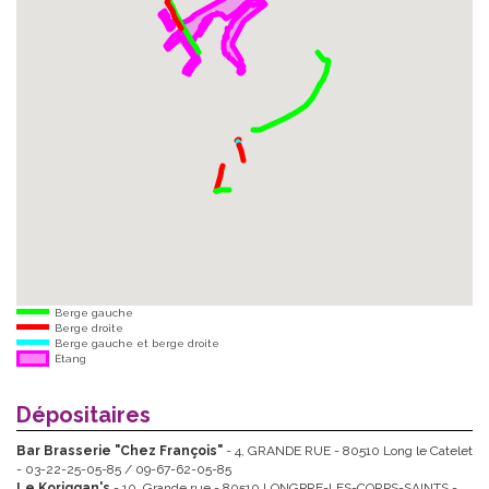
Berge gauche
Berge droite
Berge gauche et berge droite
Étang
Dépositaires
Bar Brasserie "Chez François"
- 4, GRANDE RUE - 80510 Long le Catelet
- 03-22-25-05-85 / 09-67-62-05-85
Le Koriggan's
- 10, Grande rue - 80510 LONGPRE-LES-CORPS-SAINTS -