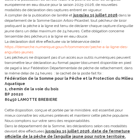
européenne en eau douce pour la saison 2025-2026, de nouvelles
modalités de déclaration des captures entrent en vigueur.
À compter de la publication de l’arrêté et
jusqu’au 15 juillet 2026
dans le
département de la Somme (bassin Artois-Picardie), tout pêcheur de loisir
pratiquant la pêche à la ligne est tenu de déclarer chaque capture d’anguille
jaune dans un délai maximum de 24 heures. Cette obligation concerne
l’ensemble des pêcheurs à la ligne en eau douce.
La déclaration doit être effectuée via le téléservice dédié :
https://demarche.numerique.gouv.fr/commencer/peche-a-la-ligne-des-
anguilles-jaunes
Les pêcheurs ne disposant pas d’un accès aux outils numériques peuvent
transmettre leur déclaration au format papier (document disponible en pied
de page) à leur Fédération Départementale de pêche de rattachement, dans
le même délai de 24 heures : le cachet de la poste fait foi :
Fédération de la Somme pour la Pêche et la Protection du Milieu
Aquatique
1, chemin de la voie du bois
BP 20020
80450 LAMOTTE BREBIERE
Cette disposition, conçue et portée par le ministère, est essentiel pour
mieux connaître les volumes prélevés et maintenir cette pêche populaire.
Nous comptons sur votre sens des responsabilités.
Dans le dépoartement de la Somme, les déclarations selon ces modalités
devront être effectuées
jusqu’au 15 juillet 2026, date de fermeture
officielle de la pêche de l’anguille jaune pour notre territoire.