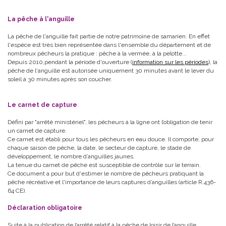
La pêche à l'anguille
La pêche de l'anguille fait partie de notre patrimoine de samarien. En effet
l'espèce est très bien représentée dans l'ensemble du département et de
nombreux pêcheurs la pratique : pêche à la vermée, à la pelotte...
Depuis 2010,pendant la période d'ouverture (
information sur les périodes
), la
pêche de l'anguille est autorisée uniquement 30 minutes avant le lever du
soleil à 30 minutes après son coucher.
Le carnet de capture
Défini par "arrêté ministériel", les pêcheurs à la ligne ont l’obligation de tenir
un carnet de capture.
Ce carnet est établi pour tous les pêcheurs en eau douce. Il comporte, pour
chaque saison de pêche, la date, le secteur de capture, le stade de
développement, le nombre d’anguilles jaunes.
La tenue du carnet de pêche est susceptible de contrôle sur le terrain.
Ce document a pour but d'estimer le nombre de pêcheurs pratiquant la
pêche récréative et l'importance de leurs captures d’anguilles (article R.436-
64 CE).
Déclaration obligatoire
Suite à la publication de l’arrêté relatif à la pêche de loisir de l’anguille