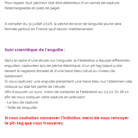
Pour rappel, tout pêcheur doit être détenteur d'un carnet de capture
(téléchargeable en pied de page).
A compter du 31 juillet 2026, la pêche de loisir de l’anguille jaune sera
fermée partout en France sauf bassin méditerranéen
Suivi scientifique de l'anguille :
Dans le cadre d'une étude sur l'anguille, la Fédération a équipé différentes
anguilles, capturées lors de pêche électrique, d’un pit-tag (placé juste
devant la nageoire dorsale) et d’une trace bleu (situé au niveau de
l’abdomen).
Si vous capturez une anguille présentant une trace bleu sur l'abdomen cela
indique qu'elle fait partie de l'étude.
Afin d'assurer un suivi, merci de contacter la Fédération au 03 22 70 28 10
afin de nous indiquer votre capture en précisant :
- Le lieu de capture,
- Taille de l’anguille,
Si vous souhaitez conserver l'individus, merci de nous renvoyer
le pit-tag que vous trouverez.